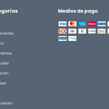
egorías
Medios de pago
onentes
ica
mientas
icidad
ación
idad
tación