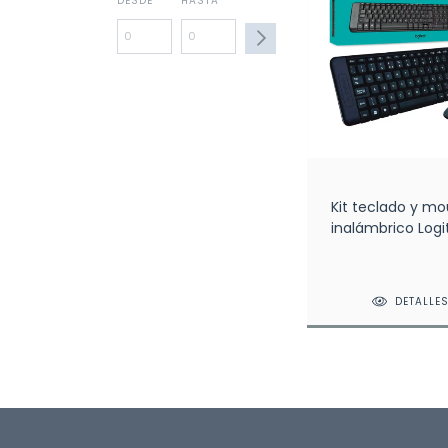
DESDE
HASTA
Kit teclado y m
inalámbrico Log
DETALLE