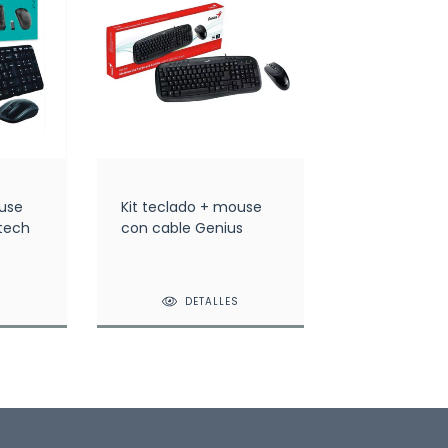
ouse
Kit teclado + mouse
itech
con cable Genius
S
DETALLES