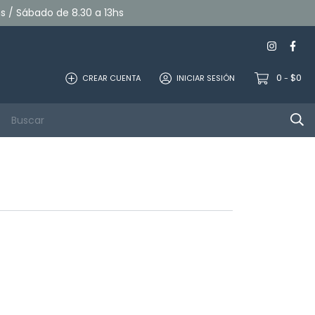
hs / Sábado de 8.30 a 13hs
0
$0
CREAR CUENTA
INICIAR SESIÓN
-
Computación
Audio/Video
Contacto