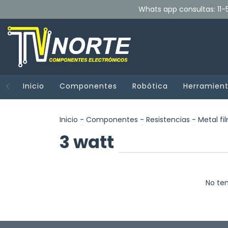
Whats app consultas: 11-5
Inicio
Componentes
Robótica
Herramien
Inicio
-
Componentes
-
Resistencias
-
Metal fi
3 watt
No ten