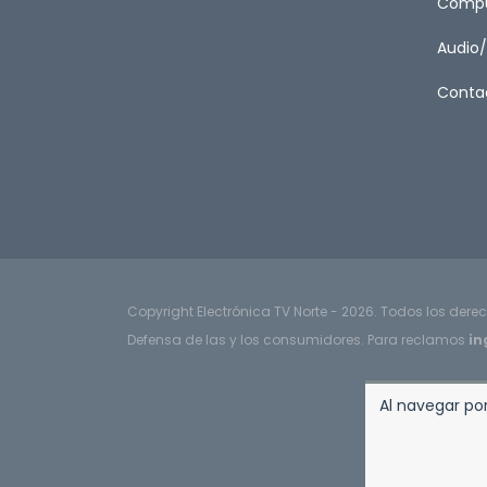
Compu
Audio
Conta
Copyright Electrónica TV Norte - 2026. Todos los dere
Defensa de las y los consumidores. Para reclamos
in
Al navegar por