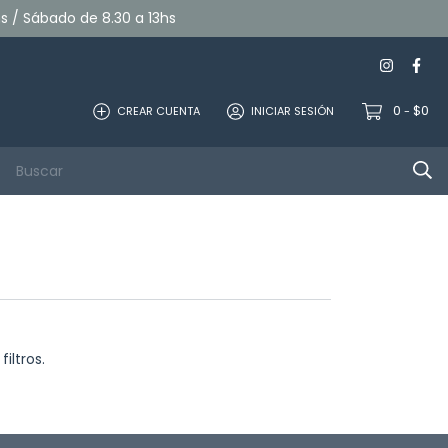
hs / Sábado de 8.30 a 13hs
0
$0
CREAR CUENTA
INICIAR SESIÓN
-
Computación
Audio/Video
Contacto
iltros.