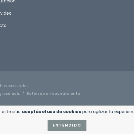
tación
/Video
cto
chos reservados.
gresá acá.
/
Botón de arrepentimiento
 este sitio
aceptás el uso de cookies
para agilizar tu experie
ENTENDIDO