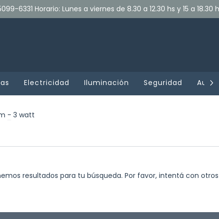
099-6331 Horario: Lunes a viernes de 8.30 a 12.30 hs y 15 a 18.30 
tas
Electricidad
Iluminación
Seguridad
Audio
lm
-
3 watt
emos resultados para tu búsqueda. Por favor, intentá con otros f