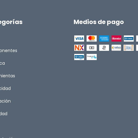
egorías
Medios de pago
onentes
ica
mientas
icidad
ación
idad